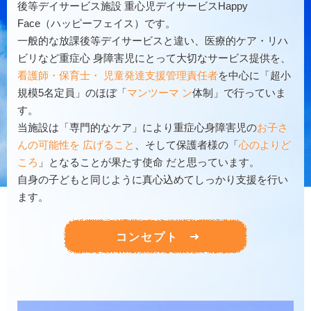
後等デイサービス施設
重心児デイサービスHappy
Face（ハッピーフェイス）です。
一般的な放課後等デイサービスと違い、医療的ケア・リハ
ビリなど重症心
身障害児にとって大切なサービス提供を、
看護師・保育士・
児童発達支援管理責任者
を中心に「超小
規模5名定員」のほぼ「
マンツーマ
ン
体制」で行っていま
す。
当施設は「専門的なケア」により重症心身障害児の
お子さ
んの可能性を
広げること
、そして保護者様の「
心のよりど
ころ
」となることが果たす使命
だと思っています。
自身の子どもと同じように真心込めてしっかり支援を行い
ます。
コンセプト